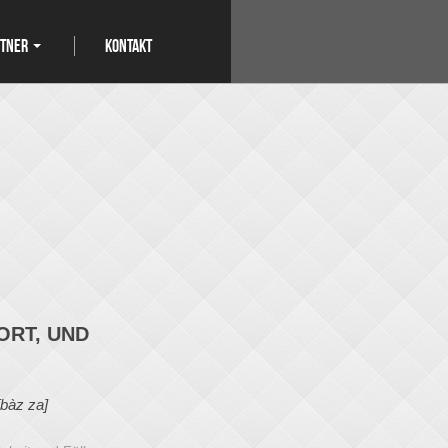
RTNER
KONTAKT
ORT, UND
[bàz za]