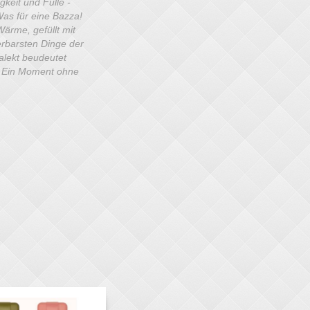
gkeit und Fülle -
 Was für eine Bazza!
ärme, gefüllt mit
erbarsten Dinge der
alekt beudeutet
 - Ein Moment ohne